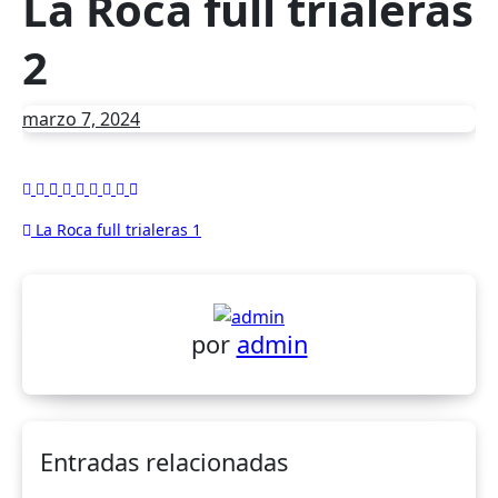
La Roca full trialeras
2
marzo 7, 2024
Navegación
La Roca full trialeras 1
de
entradas
por
admin
Entradas relacionadas